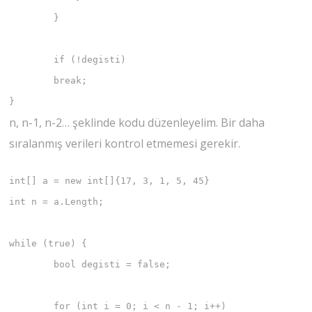
	}

	if (!degisti)

        break;

}
n, n-1, n-2… şeklinde kodu düzenleyelim. Bir daha
sıralanmış verileri kontrol etmemesi gerekir.
int[] a = new int[]{17, 3, 1, 5, 45}

int n = a.Length;

while (true) {

	bool degisti = false;

	for (int i = 0; i < n - 1; i++)
