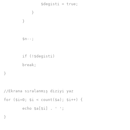
	        $degisti = true;

	    }

	}

	$n--;

	if (!$degisti)

        break;

}

//Ekrana sıralanmış diziyi yaz

for ($i=0; $i < count($a); $i++) { 

	echo $a[$i] . ' ';

}