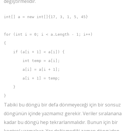
değiştirmelidir.
int[] a = new int[]{17, 3, 1, 5, 45}

for (int i = 0; i < a.Length - 1; i++)

{

    if (a[i + 1] < a[i]) {

        int temp = a[i];

        a[i] = a[i + 1];

        a[i + 1] = temp;

    }

}
Tabiki bu döngü bir defa dönmeyeceği için bir sonsuz
döngünün içinde yazmamız gerekir. Veriler sıralanana
kadar bu döngü hep tekrarlanmalıdır. Bunun için bir