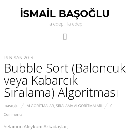
İSMAIL BAŞOĞLU
İlla edep, illa edep.
16 NISAN 2014
Bubble Sort (Baloncuk
veya Kabarcık
Sıralama) Algoritması
ibasoglu
ALGORITMALAR
,
SIRALAMA ALGORITMALARI
0
Comments
Selamün Aleyküm Arkadaşlar;