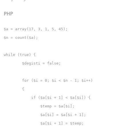
PHP
$a = array(17, 3, 1, 5, 45);

$n = count($a);

while (true) {

	$degisti = false;

	for ($i = 0; $i < $n - 1; $i++)

	{

	    if ($a[$i + 1] < $a[$i]) {

	        $temp = $a[$i];

	        $a[$i] = $a[$i + 1];

	        $a[$i + 1] = $temp;
