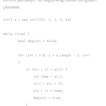
kontrol yazmalıyız. Yer değişmediği zaman döngüden
çıkmalıdır.
int[] a = new int[]{17, 3, 1, 5, 45}

while (true) {

	bool degisti = false;

	for (int i = 0; i < a.Length - 1; i++)

	{

	    if (a[i + 1] < a[i]) {

	        int temp = a[i];

	        a[i] = a[i + 1];

	        a[i + 1] = temp;

	        degisti = true;

	    }
