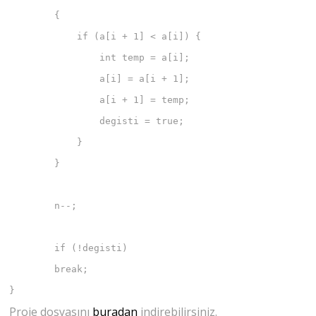
	{

	    if (a[i + 1] < a[i]) {

	        int temp = a[i];

	        a[i] = a[i + 1];

	        a[i + 1] = temp;

	        degisti = true;

	    }

	}

	n--;

	if (!degisti)

        break;

}
Proje dosyasını
buradan
indirebilirsiniz.